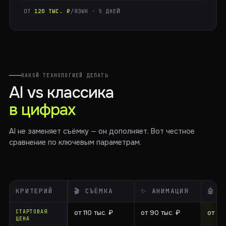
ОТ
120 ТЫС. ₽
/ЯЗЫК · 5 ДНЕЙ
КАКОЙ ТЕХНОЛОГИЕЙ ДЕЛАТЬ
AI vs классика
в цифрах
AI не заменяет съёмку — он дополняет. Вот честное
сравнение по ключевым параметрам.
КРИТЕРИЙ
🎬 СЪЁМКА
✨ АНИМАЦИЯ
🤖 A
СТАРТОВАЯ
от 110 тыс. ₽
от 90 тыс. ₽
от 60
ЦЕНА