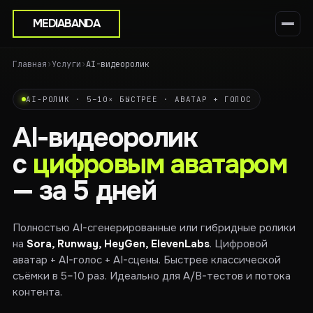
MEDIABANDA
Главная
›
Услуги
›
AI-видеоролик
AI-РОЛИК · 5–10× БЫСТРЕЕ · АВАТАР + ГОЛОС
AI-видеоролик
с
цифровым аватаром
— за 5 дней
Полностью AI-сгенерированные или гибридные ролики
на
Sora, Runway, HeyGen, ElevenLabs
. Цифровой
аватар + AI-голос + AI-сцены. Быстрее классической
съёмки в 5–10 раз. Идеально для A/B-тестов и потока
контента.