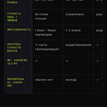
РОЛИКА
ТОЧНОСТЬ
AI-стоки
ограничено
разно
ЛИЦА /
плохие
МИМИКИ
МНОГОЯЗЫЧНОСТЬ
1 язык + бюро
1–2 языка
редко
переводов
КОНТРОЛЬ
✗ часто
редактирование
✓
ТОЧНОСТИ
галлюцинирует
ФАКТОВ
ЮР. ЗАКРЫТИЕ
✗
✗
✓
152-ФЗ
МАРКИРОВКА
обычно нет
иногда
✓
AI (ЗАКОН
РФ)