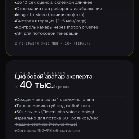
До 10 сек сценой, склейкой длиннее
Стилизация под референс-изображение
Image-to-video (оживляем фото)
Быстрая итерация (3–5 мин/кадр)
Контроль камеры через motion brushes
API для потоковой генерации
⌛ ГЕНЕРАЦИЯ 3–10 МИН · 10+ ИТЕРАЦИЙ
HEYGEN + ELEVENLABS
Цифровой аватар эксперта
40 тыс.
₽/ролик
ОТ
Создаём аватар из 1 съёмочного дня
Точная мимика губ под любой текст
50+ языков (ElevenLabs voice cloning)
Идеально для потока 60+ роликов/мес
Кадр в статике (только лицо)
Согласие 152-ФЗ обязательно