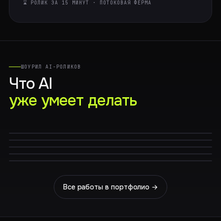
⌛ РОЛИК ЗА 15 МИНУТ · ПОТОКОВАЯ ФЕРМА
ШОУРИЛ AI-РОЛИКОВ
Что AI
уже умеет делать
СМ-Клиника · Медицина
Mediabanda · Видеопродакшн
3D · B2C
Mediabanda · Видеопродакшн
40 СЕК · B2C
Ostrich · Кетчуп
30 СЕК · B2C
Эконад · Лимонад
12 СЕК · B2C
10 СЕК · B2C
Все работы в портфолио →