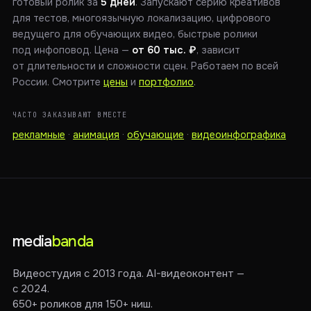
готовый ролик за
5 дней
. Запускают серию креативов
для тестов, многоязычную локализацию, цифрового
ведущего для обучающих видео, быстрые ролики
под инфоповод. Цена —
от 60 тыс. ₽
, зависит
от длительности и сложности сцен. Работаем по всей
России. Смотрите
цены
и
портфолио
.
ЧАСТО ЗАКАЗЫВАЮТ ВМЕСТЕ
рекламные
·
анимация
·
обучающие
·
видеоинфографика
media
banda
Видеостудия с 2013 года. AI-видеоконтент —
с 2024.
650+ роликов для 150+ ниш.