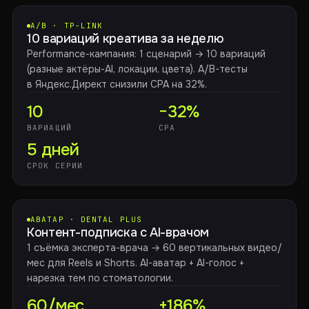
A/B · TP-LINK
10 вариаций креатива за неделю
Performance-кампания: 1 сценарий → 10 вариаций
(разные актёры-AI, локации, цвета). A/B-тесты
в Яндекс.Директ снизили CPA на 32%.
10
−32%
ВАРИАЦИЙ
CPA
5 дней
СРОК СЕРИИ
АВАТАР · DENTAL PLUS
Контент-подписка с AI-врачом
1 съёмка эксперта-врача → 60 вертикальных видео/
мес для Reels и Shorts. AI-аватар + AI-голос +
нарезка тем по стоматологии.
60/мес
+186%