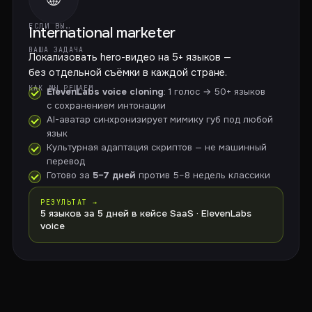
ЕСЛИ ВЫ…
International marketer
ВАША ЗАДАЧА
Локализовать hero-видео на 5+ языков —
без отдельной съёмки в каждой стране.
КАК МЫ РЕШАЕМ
ElevenLabs voice cloning
: 1 голос → 50+ языков
с сохранением интонации
AI-аватар синхронизирует мимику губ под любой
язык
Культурная адаптация скриптов — не машинный
перевод
Готово за
5–7 дней
против 5–8 недель классики
РЕЗУЛЬТАТ →
5 языков за 5 дней в кейсе SaaS · ElevenLabs
voice