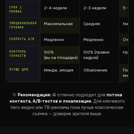
СРОК 1
2–4 недели
2–3 недели
5–7 
РОЛИКА
ЭМОЦИОНАЛЬНАЯ
Максимальная
Средняя
Низка
ГЛУБИНА
СКОРОСТЬ A/B
Медленно
Медленно
Очен
КОНТРОЛЬ
100%
100% (правки
Нужн
ТОЧНОСТИ
(вы на площадке)
кадров)
ЛУЧШЕ ДЛЯ
Имидж, эмоция
Объяснение
Поток
мног
💡
Рекомендация:
AI отлично подходит для
потока
контента, A/B-тестов и локализации
. Для ключевого
hero-видео или ТВ-рекламы пока лучше классическая
съёмка — доверие зрителя выше.