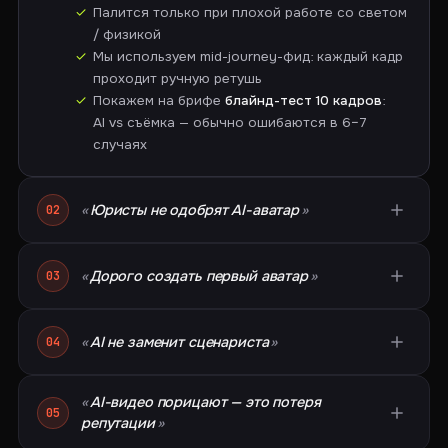
Палится только при плохой работе со светом
/ физикой
Мы используем mid-journey-фид: каждый кадр
проходит ручную ретушь
Покажем на брифе
блайнд-тест 10 кадров
:
AI vs съёмка — обычно ошибаются в 6–7
случаях
Юристы не одобрят AI-аватар
02
Дорого создать первый аватар
03
AI не заменит сценариста
04
AI-видео порицают — это потеря
05
репутации