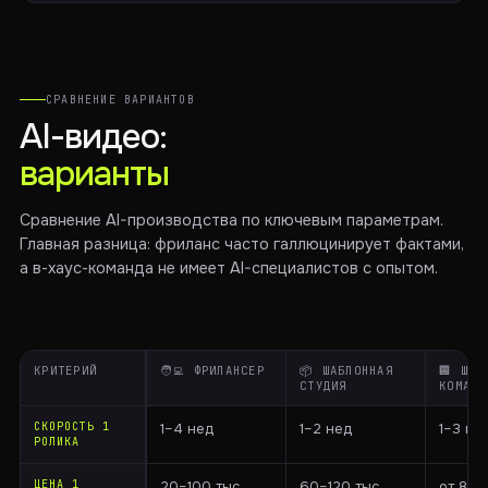
СРАВНЕНИЕ ВАРИАНТОВ
AI-видео:
варианты
Сравнение AI-производства по ключевым параметрам.
Главная разница: фриланс часто галлюцинирует фактами,
а в-хаус-команда не имеет AI-специалистов с опытом.
КРИТЕРИЙ
🧑‍💻 ФРИЛАНСЕР
📦 ШАБЛОННАЯ
🏢 ШТА
СТУДИЯ
КОМАНД
СКОРОСТЬ 1
1–4 нед
1–2 нед
1–3 не
РОЛИКА
ЦЕНА 1
20–100 тыс.
60–120 тыс.
от 80 т