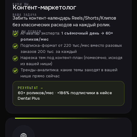
ЕСЛИ ВЫ…
Контент-маркетолог
ВАША ЗАДАЧА
Забить контент-календарь Reels/Shorts/Клипов
без классических расходов на каждый ролик.
КАК МЫ РЕШАЕМ
AI-аватар эксперта:
1 съёмочный день → 60+
роликов/мес
Подписка-формат от 220 тыс./мес вместо разовых
заказов 200 тыс. за каждый
Нарезка тем под контент-план (помесячно, исходя
из вашей ниши)
Тренды-аналитика: какие темы заходят в вашей
нише прямо сейчас
РЕЗУЛЬТАТ →
60+ роликов/мес · +186% подписчики в кейсе
Dental Plus
🌐